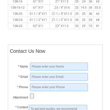
1SN-16
G1" X11
Z1" X11.5
25
24
36
60
1SN-16-12
G1" X11
Z3 / 4" X14
25
19.5
36
55.5
1SN-20
G1.1 / 4" X11
Z1.1 / 4" X11.5
29
25
46
66
1SN-24
G1.1 / 2" X11
Z1.1 / 2" X11.5
30
25
50
68
1SN-32
G2" X11
Z2" X11.5
35
29
70
81
Contact Us Now
*
Name
*
Email
*
Phone
Attachment
*
Content