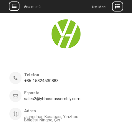
Ana menü
Üst Menü
İçeriğe
geç
Telefon
+86-15824530883
E-posta
sales2@yhhoseassembly.com
Adres
Jiangshan Kasabası, Yinzhou
Bölgesi, Ningbo, Çin