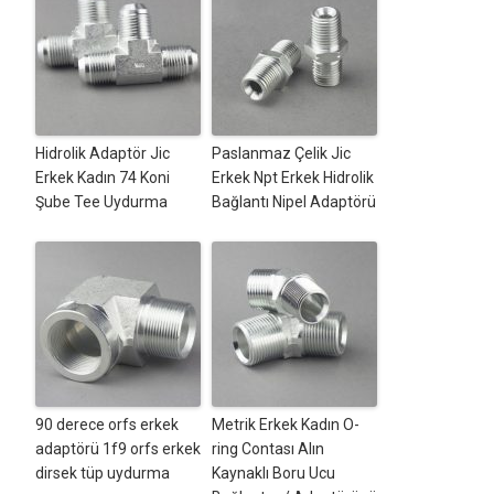
Hidrolik Adaptör Jic
Paslanmaz Çelik Jic
Erkek Kadın 74 Koni
Erkek Npt Erkek Hidrolik
Şube Tee Uydurma
Bağlantı Nipel Adaptörü
90 derece orfs erkek
Metrik Erkek Kadın O-
adaptörü 1f9 orfs erkek
ring Contası Alın
dirsek tüp uydurma
Kaynaklı Boru Ucu