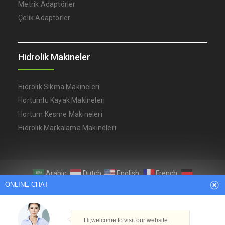
Metrik Adaptörler
Çelik Adaptörler
Hidrolik Makineler
Hidrolik Sıkma Makineleri
Hortumlu Kayak Makineleri
Hortum Kesme Makineleri
Hidrolik Markalama Makineleri
Arabic
Dutch
English
French
ONLINE CHAT
German
Italian
Japanese
Persian
Portuguese
Russian
Spanish
Turkish
Thai
Copyright © Ningbo YH Hidrolik Makine Fabrikası
Hi,welcome to visit our website.