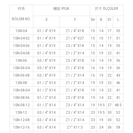
代号
螺纹 İPLİK
尺寸 ÖLÇÜLER
BÖLÜM NO.
E
F
bir
B
S1
L
1SN-04
G1 / 4" X19
Z1 / 4" X18
15
14
17
35
1SN-04-02
G1 / 4" X19
Z1 / 8" X27
15
10
17
31
1SN-04-06
G1 / 4" X19
Z3 / 8" X18
15
14
19
35
1SN-04-08
G1 / 4" X19
Z1 / 2" X14
15
19
22
41
1SN-06
G3 / 8" X19
Z3 / 8" X18
16
14
19
36
1SN-06-04
G3 / 8" X19
Z1 / 4" X18
16
14
19
36
1SN-06-08
G3 / 8" X19
Z1 / 2" X14
16
19
22
43
1SN-08
G1 / 2" X14
Z1 / 2" X14
19
19
22
46
1SN-08-04
G1 / 2" X14
Z1 / 4" X18
19
14
22
41
1SN-08-06
G1 / 2" X14
Z3 / 8" X18
19
14
22
41
1SN-08-12
G1 / 2" X14
Z3 / 4" X14
19
19.5
27
48.5
1SN-12
G3 / 4" X14
Z3 / 4" X14
23
19.5
30
52
1SN-12-08
G3 / 4" X14
Z1 / 2" X14
23
19
30
52
1SN-12-16
G3 / 4" X14
Z1" X11.5
23
24
36
58