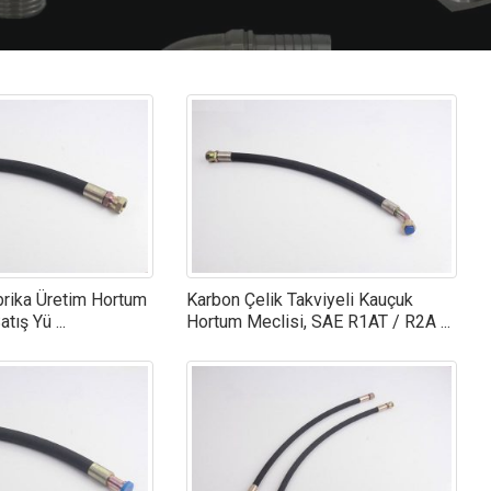
brika Üretim Hortum
Karbon Çelik Takviyeli Kauçuk
tış Yü ...
Hortum Meclisi, SAE R1AT / R2A ...