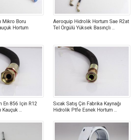
ı Mikro Boru
Aeroquip Hidrolik Hortum Sae R2at
Kauçuk Hortum
Tel Örgülü Yüksek Basınçlı ...
 En 856 Için R12
Sıcak Satış Çin Fabrika Kaynağı
 Kauçuk ...
Hidrolik Ptfe Esnek Hortum ...