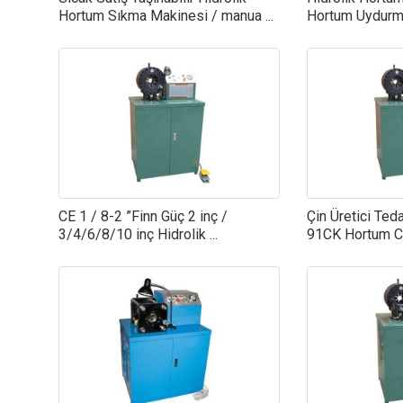
Hortum Sıkma Makinesi / manua ...
Hortum Uydurma
CE 1 / 8-2 ”Finn Güç 2 inç /
Çin Üretici Ted
3/4/6/8/10 inç Hidrolik ...
91CK Hortum C