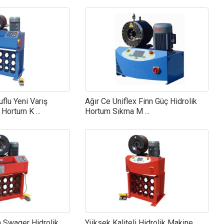
uflu Yeni Varış
Ağır Ce Uniflex Finn Güç Hidrolik
 Hortum K ...
Hortum Sıkma M ...
m Swager Hidrolik
Yüksek Kaliteli Hidrolik Makine