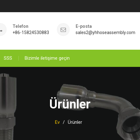
Telefon
E-posta
+86-15824530883
sales2@yhhoseassembly.com
SSS
Bizimle iletişime geçin
Ürünler
Ev
Ürünler