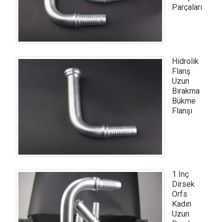
Parçaları
Hidrolik
Flanş
Uzun
Bırakma
Bükme
Flanşı
1 Inç
Dirsek
Orfs
Kadın
Uzun