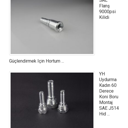
SAE
Flanş
9000psi
Kilidi
Güçlendirmek Için Hortum ...
YH
Uydurma
Kadın 60
Derece
Koni Boru
Montaj
SAE J514
Hid ...