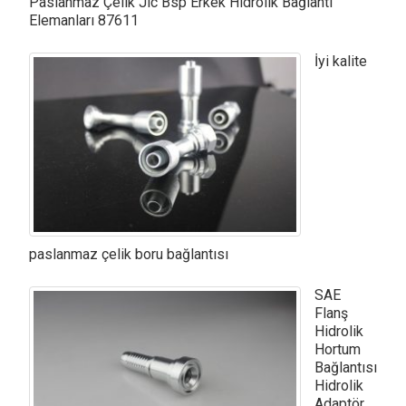
Paslanmaz Çelik Jic Bsp Erkek Hidrolik Bağlantı
Elemanları 87611
İyi kalite
paslanmaz çelik boru bağlantısı
SAE
Flanş
Hidrolik
Hortum
Bağlantısı
Hidrolik
Adaptör