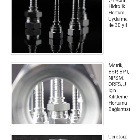
74 Koni
Hidrolik
Hortum
Uydurma
ile 30 yıl
...
Metrik,
BSP, BPT,
NPSM,
ORFS, J
için
Kilitleme
Hortumu
Bağlantısı
Ücretsiz