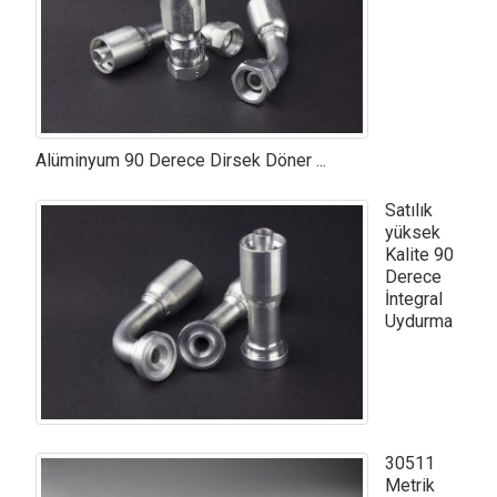
Alüminyum 90 Derece Dirsek Döner ...
Satılık
yüksek
Kalite 90
Derece
İntegral
Uydurma
30511
Metrik