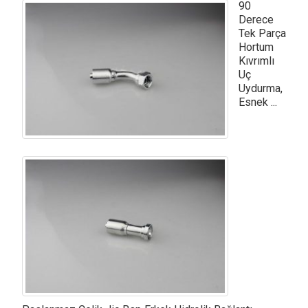
90
Derece
Tek Parça
Hortum
Kıvrımlı
Uç
Uydurma,
Esnek ...