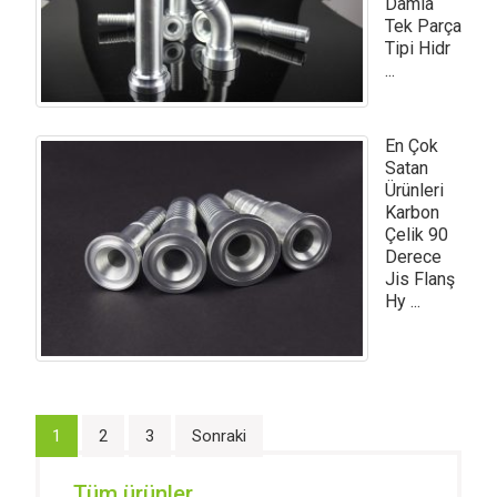
Damla
Tek Parça
Tipi Hidr
...
En Çok
Satan
Ürünleri
Karbon
Çelik 90
Derece
Jis Flanş
Hy ...
Yazı
1
2
3
Sonraki
dolaşımı
Tüm ürünler