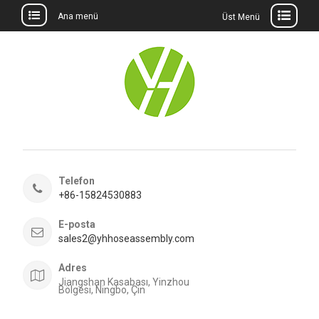
Ana menü
Üst Menü
İçeriğe
geç
Telefon
+86-15824530883
E-posta
sales2@yhhoseassembly.com
Adres
Jiangshan Kasabası, Yinzhou
Bölgesi, Ningbo, Çin