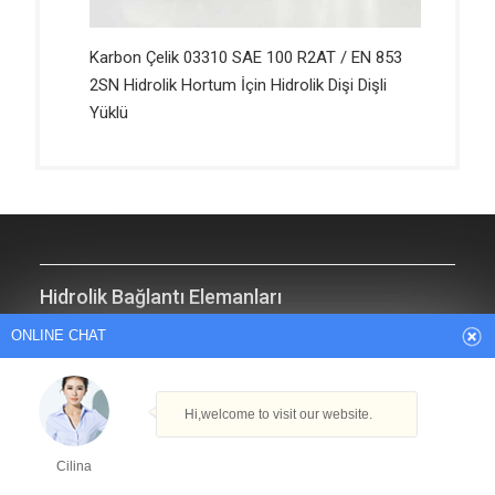
Karbon Çelik 03310 SAE 100 R2AT / EN 853
2SN Hidrolik Hortum İçin Hidrolik Dişi Dişli
Yüklü
ONLINE CHAT
Hidrolik Bağlantı Elemanları
Hi,welcome to visit our website.
Cilina
Hidrolik Amerikan Parçaları
Hidrolik İngiliz Ek Parçaları
How can I help you today?
Hidrolik Flanşlı Ek Parçaları
Hidrolik Hortum Ek Parçaları
Cilina
Hidrolik Metrik Parçaları