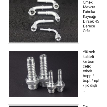
Örnek
Mevcut
Fabrika
Kaynağı
Dirsek 45
Derece
Orfs ...
Yüksek
kaliteli
karbon
çelik
erkek
bspp /
bspt / npt
/ jic dişli
...
Çin