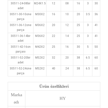
30511-24-08bir
M24X1.5
12
08
16
3
30
adet
30511-30-10one
M30X2
16
10
20
3.5
36
parça
30511-36-12one
M36X2
20
12
25
3
41
parça
30511-36-14bir
M36X2
22
14
25
3
41
adet
30511-42-16on
M42X2
25
16
30
5
50
parçası
30511-52-20bir
M52X2
32
20
38
6.5
60
adet
30511-52-24one
M52X2
40
24
38
6.5
60
parça
Ürün özellikleri
Marka
HY
adı