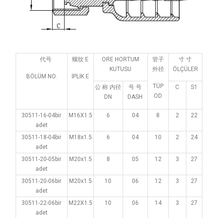
代号
螺纹 E
ORE HORTUM
管子
寸 寸
KUTUSU
外径
ÖLÇÜLER
BÖLÜM NO.
İPLİK E
TÜP
公 称 内径
号 号
C
S1
OD
DN
DASH
30511-16-04bir
M16X1.5
6
04
8
2
22
adet
30511-18-04bir
M18x1.5
6
04
10
2
24
adet
30511-20-05bir
M20x1.5
8
05
12
3
27
adet
30511-20-06bir
M20x1.5
10
06
12
3
27
adet
30511-22-06bir
M22X1.5
10
06
14
3
27
adet