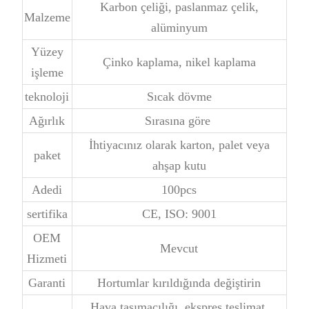
Karbon çeliği, paslanmaz çelik,
Malzeme
alüminyum
Yüzey
Çinko kaplama, nikel kaplama
işleme
teknoloji
Sıcak dövme
Ağırlık
Sırasına göre
İhtiyacınız olarak karton, palet veya
paket
ahşap kutu
Adedi
100pcs
sertifika
CE, ISO: 9001
OEM
Mevcut
Hizmeti
Garanti
Hortumlar kırıldığında değiştirin
Hava taşımacılığı, ekspres teslimat,