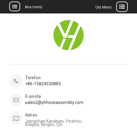
Ana menü
Üst Menü
İçeriğe
geç
Telefon
+86-15824530883
E-posta
sales2@yhhoseassembly.com
Adres
Jiangshan Kasabası, Yinzhou
Bölgesi, Ningbo, Çin