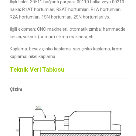
İlgili tipler: 30511 bağlantı parçası; 00110 halka veya 00210
halka; R1AT hortumları; R2AT hortumları; R1A hortumları;
R2A hortumları; 1SN hortumları, 2SN hortumları vb.
İlgili ekipman; CNC makineleri, otomatik zımba; hammadde
kesici; yüksük (somun) sıkma makinesi, vb
Kaplama: beyaz çinko kaplama; sarı çinko kaplama; krom
kaplama; nikel kaplama
Teknik Veri Tablosu
Çizim