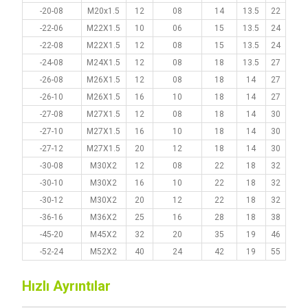
-20-08
M20x1.5
12
08
14
13.5
22
-22-06
M22X1.5
10
06
15
13.5
24
-22-08
M22X1.5
12
08
15
13.5
24
-24-08
M24X1.5
12
08
18
13.5
27
-26-08
M26X1.5
12
08
18
14
27
-26-10
M26X1.5
16
10
18
14
27
-27-08
M27X1.5
12
08
18
14
30
-27-10
M27X1.5
16
10
18
14
30
-27-12
M27X1.5
20
12
18
14
30
-30-08
M30X2
12
08
22
18
32
-30-10
M30X2
16
10
22
18
32
-30-12
M30X2
20
12
22
18
32
-36-16
M36X2
25
16
28
18
38
-45-20
M45X2
32
20
35
19
46
-52-24
M52X2
40
24
42
19
55
Hızlı Ayrıntılar