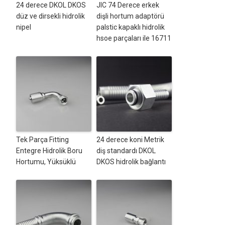
24 derece DKOL DKOS
JIC 74 Derece erkek
düz ve dirsekli hidrolik
dişli hortum adaptörü
nipel
palstic kapaklı hidrolik
hsoe parçaları ile 16711
Tek Parça Fitting
24 derece koni Metrik
Entegre Hidrolik Boru
diş standardı DKOL
Hortumu, Yüksüklü
DKOS hidrolik bağlantı