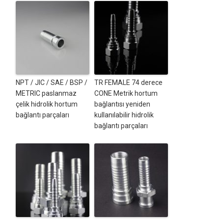
NPT / JIC / SAE / BSP /
TR FEMALE 74 derece
METRIC paslanmaz
CONE Metrik hortum
çelik hidrolik hortum
bağlantısı yeniden
bağlantı parçaları
kullanılabilir hidrolik
bağlantı parçaları