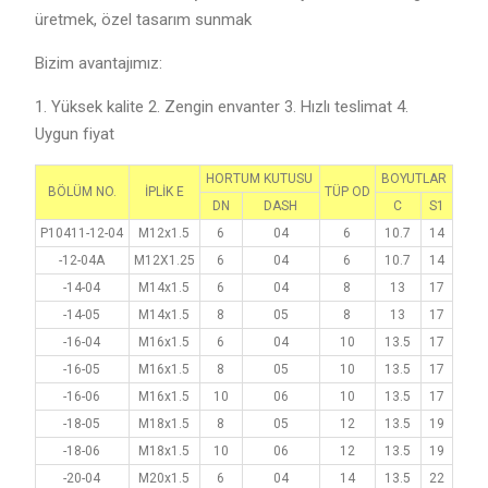
üretmek, özel tasarım sunmak
Bizim avantajımız:
1. Yüksek kalite 2. Zengin envanter 3. Hızlı teslimat 4.
Uygun fiyat
HORTUM KUTUSU
BOYUTLAR
BÖLÜM NO.
İPLİK E
TÜP OD
DN
DASH
C
S1
P10411-12-04
M12x1.5
6
04
6
10.7
14
-12-04A
M12X1.25
6
04
6
10.7
14
-14-04
M14x1.5
6
04
8
13
17
-14-05
M14x1.5
8
05
8
13
17
-16-04
M16x1.5
6
04
10
13.5
17
-16-05
M16x1.5
8
05
10
13.5
17
-16-06
M16x1.5
10
06
10
13.5
17
-18-05
M18x1.5
8
05
12
13.5
19
-18-06
M18x1.5
10
06
12
13.5
19
-20-04
M20x1.5
6
04
14
13.5
22