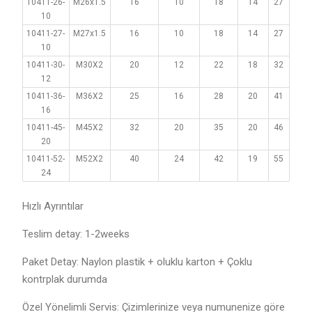
10411-26-
M26x1.5
16
10
18
14
27
10
10411-27-
M27x1.5
16
10
18
14
27
10
10411-30-
M30X2
20
12
22
18
32
12
10411-36-
M36X2
25
16
28
20
41
16
10411-45-
M45X2
32
20
35
20
46
20
10411-52-
M52X2
40
24
42
19
55
24
Hızlı Ayrıntılar
Teslim detay: 1-2weeks
Paket Detay: Naylon plastik + oluklu karton + Çoklu
kontrplak durumda
Özel Yönelimli Servis: Çizimlerinize veya numunenize göre