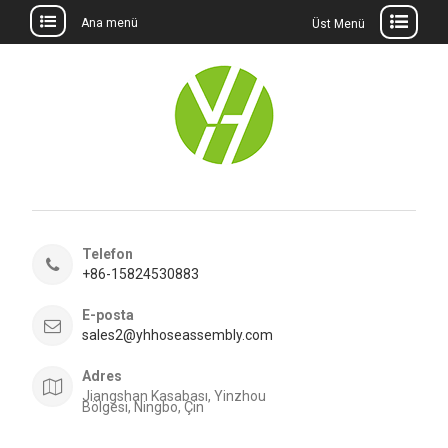
Ana menü
Üst Menü
İçeriğe
geç
Telefon
+86-15824530883
E-posta
sales2@yhhoseassembly.com
Adres
Jiangshan Kasabası, Yinzhou
Bölgesi, Ningbo, Çin